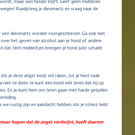
 wordt, maar wel helder blijft. Geef géén middelen
wegen! Raadpleeg je dierenarts en vraag naar de
r een dierenarts worden voorgeschreven. Ga ook niet
 over het geven van alcohol aan je hond of andere
 zijn. Veel middeltjes brengen je hond juist schade
Als je deze angst kwijt wil raken, zul je heel vaak
jna niet te doen. Je kunt een hond wèl leren dat hij op
ties. En je kunt hem om leren gaan met harde geluiden
ereiding.
 we rustig zijn en aandacht hebben. Als je stress hebt
aar hopen dat de angst verdwijnt, heeft daarom