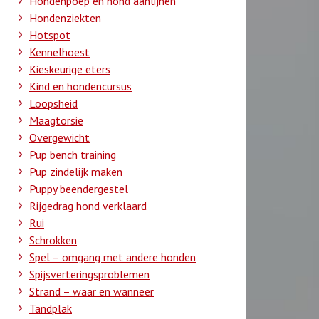
Hondenpoep en hond aanlijnen
Hondenziekten
Hotspot
Kennelhoest
Kieskeurige eters
Kind en hondencursus
Loopsheid
Maagtorsie
Overgewicht
Pup bench training
Pup zindelijk maken
Puppy beendergestel
Rijgedrag hond verklaard
Rui
Schrokken
Spel – omgang met andere honden
Spijsverteringsproblemen
Strand – waar en wanneer
Tandplak